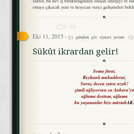
sektör, bu dev iş birlikteliğinden oluşan sinerjiyi ve 
ortaya çıkacak yeni ve heyecan verici gelişmeleri bek
Eki 11, 2015 -
gündem
,
şiir
,
siyaset
,
yorum
Sükût ikrardan gelir!
Soma fıtrat,
Reyhanlı mukadderat,
Suruç desen zaten uzak!
şimdi ağlıyorsun ya Ankara’y
ağlama dostum, ağlama
bu yaşananlar bize müstah
AK
1
2
»