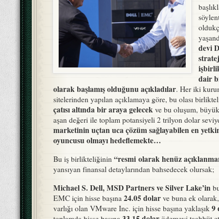
başlıkl
söylen
oldukç
yaşand
devi 
strate
işbirli
dair b
olarak başlamış olduğunu açıkladılar
. Her iki kur
sitelerinden yapılan açıklamaya göre, bu olası birliktel
çatısı altında bir araya gelecek
ve bu oluşum, büyükl
aşan değeri ile toplam potansiyeli 2 trilyon dolar sevi
marketinin uçtan uca çözüm sağlayabilen en yetki
oyuncusu olmayı hedeflemekte…
“
resmi
olarak henüz açıklanma
Bu iş birlikteliğinin
yansıyan finansal detaylarından bahsedecek olursak;
Michael S. Dell, MSD Partners ve Silver Lake’in
bu
24.05 dolar
EMC için hisse başına
ve buna ek olarak
9 
varlığı olan VMware Inc. için hisse başına yaklaşık
33.15 dolar
toplamda hisse başına
ödemeyi taahhüt ett