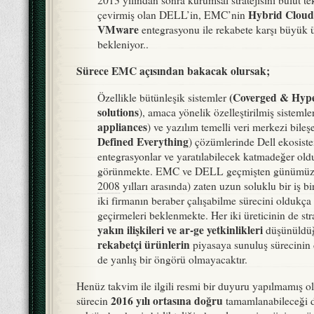
2013 yılından sonra kurumsal stratejisini bulut te
Hybrid Cloud
çevirmiş olan DELL’in, EMC’nin
VMware
entegrasyonu ile rekabete karşı büyük 
bekleniyor..
Sürece EMC açısından bakacak olursak;
(Coverged & Hyp
Özellikle bütünleşik sistemler
solutions
), amaca yönelik özelleştirilmiş sistemler
appliances
) ve yazılım temelli veri merkezi bileşe
Defined Everything
) çözümlerinde Dell ekosiste
entegrasyonlar ve yaratılabilecek katmadeğer ol
görünmekte. EMC ve DELL geçmişten günümüze 
2008
yılları arasında) zaten uzun soluklu bir iş bir
iki firmanın beraber çalışabilme sürecini oldukça 
geçirmeleri beklenmekte. Her iki üreticinin de str
yakın ilişkileri ve ar-ge yetkinlikleri
düşünüldü
rekabetçi ürünlerin
piyasaya sunuluş sürecinin 
de yanlış bir öngörü olmayacaktır.
Henüz takvim ile ilgili resmi bir duyuru yapılmamış o
2016 yılı ortasına doğru
sürecin
tamamlanabileceği 