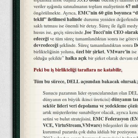
67 mi
veriler ışığında satınalmanın toplam maliyetinin
EMC’nin 60 gün boyunca “d
öngörülmekte. Ayrıca,
teklif” iletilmesi halinde
durumu yeniden değerlendi
saklı tutması ise önemli bir detay. Süreç ile ilgili med
Joe Tucci’nin CEO olara
husus ise, geçiş sürecinde
edeceği
ve tüm süreç tamamlandıktan sonra ise görev
devredeceği
D
şeklinde. Süreç tamamlandıktan sonra
özel bir şirket
VMware’in
birlikteliğinin yoluna,
,
ise
halka açık
olduğu şekilde”
bir şirket olarak devam e
Peki bu iş birlikteliği taraflara ne katabilir,
Tüm bu sürece, DELL açısından bakacak olursak;
Sunucu pazarının lider oyuncularından olan DE
dünyanın tar
dünyanın en büyük ikinci üreticisi)
sektör lideri veri depolama ve yedekleme çöz
artık müşterilerine sunabiliyor olacak, ayrıca k
EMC Federasyon (EMC
setini ve bulut stratejisini,
VCE, VirtuStream,VMware)
bileşenleri ile ent
kurumsal pazarda çok daha iddialı bir pozisyona 