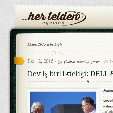
Ekim, 2015 için Arşiv
Eki 12, 2015 -
gündem
,
teknoloji
,
yorum
Y
Dev iş birlikteliği: DELL
Bugün 
unutul
Amerik
açılmas
haftadı