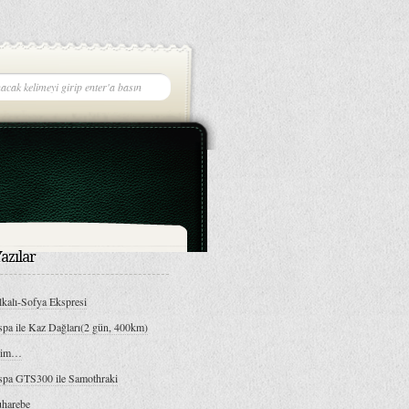
azılar
kalı-Sofya Ekspresi
spa ile Kaz Dağları(2 gün, 400km)
bim…
spa GTS300 ile Samothraki
harebe