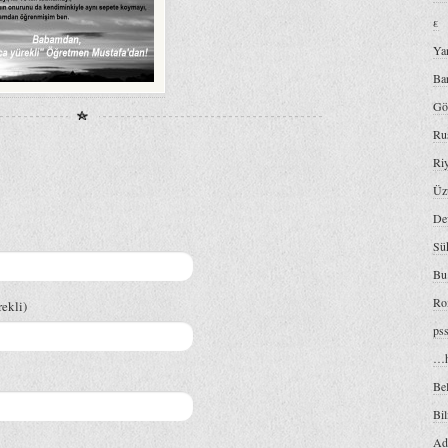
ε
Ya
Ba
Gö
Ru
Ri
Üzü
De
Sük
Bu 
Ro
ekli)
ps
…h
Bel
Bi
Ad