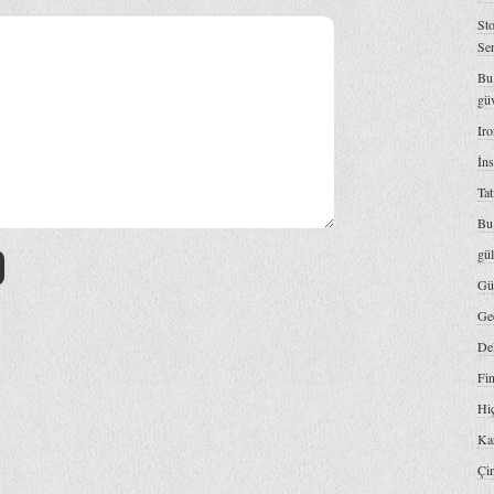
St
Se
Bu
gü
Iro
İns
Tat
Bu 
gü
Gü
Ge
De
Fi
Hiç
Kar
Çi