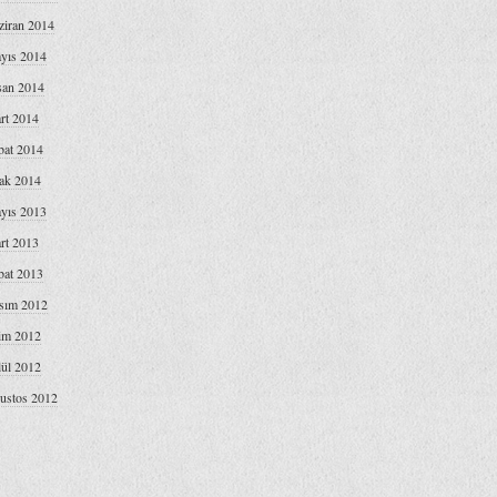
ziran 2014
yıs 2014
san 2014
rt 2014
bat 2014
ak 2014
yıs 2013
rt 2013
bat 2013
sım 2012
im 2012
lül 2012
ustos 2012