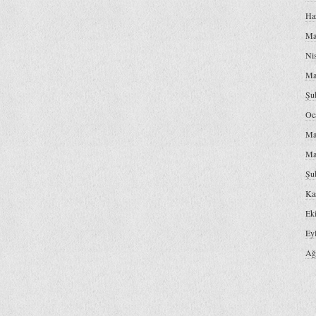
Ha
Ma
Ni
Ma
Şu
Oc
Ma
Ma
Şu
Ka
Ek
Ey
Ağ