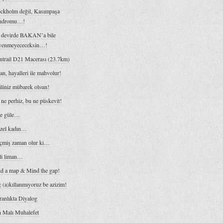
ockholm değil, Kasımpaşa
ndromu…!
 devirde BAKAN’a bile
venmeyececeksin…!
ntrail D21 Macerası (23.7km)
an, hayalleri ile mahvolur!
iliniz mübarek olsun!
ne perhiz, bu ne püskevit!
le güle…
zel kadın…
çmiş zaman olur ki…
li liman…
nd a map & Mind the gap!
 (a)kıllanmıyoruz be azizim!
anlıkta Diyalog
n Malı Muhalefet