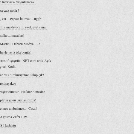
 Interview yayınlanacak!
a caiz midir?
z, var…Papazı bulmak…uggh!
tt, sana diyorum, evet, evet sana!
sallar…masallar!
 Martini, Debreli Medya…..!
havle ve la isla bonita!
rosoft şaşırttı: .NET core artık Açık
ynak Kodlu!
an ve Cumhuriyetine sahip çık!
irenkayakoy
aşlar olmasın, Halklar ölmesin!
ple’ın gözü cüzdanınızda!
ce ince ambulance… Cızzt!
 Ağustos Zafer Bay….!
S Hastalığı