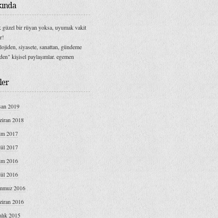
ında
 güzel bir rüyan yoksa, uyumak vakit
r!
olojiden, siyasete, sanattan, gündeme
lden" kişisel paylaşımlar. egemen
ler
san 2019
ziran 2018
im 2017
lül 2017
im 2016
lül 2016
mmuz 2016
ziran 2016
alık 2015