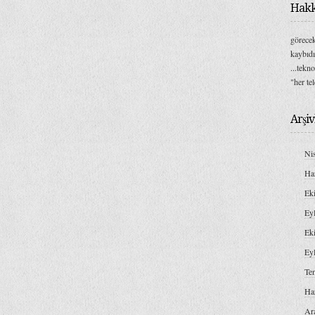
Hakk
görecek
kaybıdı
...tekn
"her te
Arşiv
Ni
Ha
Ek
Ey
Ek
Ey
Te
Ha
Ar