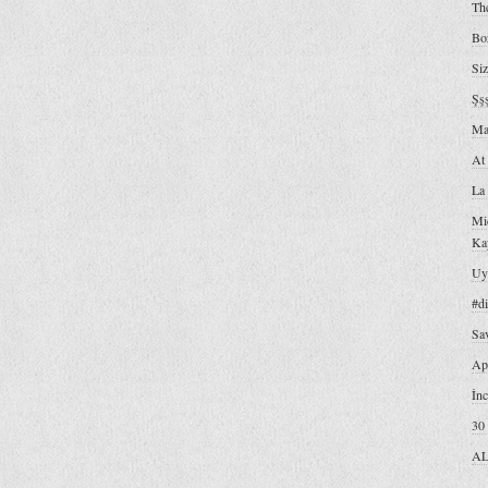
The
Boz
Si
Şşş
Ma
At
La 
Mic
Ka
Uy
#d
Sav
Ap
İn
30
AL