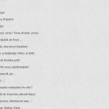
ngın
rış Köprüsü
lge
sya, savaş? Yavaş dostum, yavaş!
yakarlık diz boyu…
l, ama enseyi karartma!
v iş birlikteliği: DELL & EMC
ût ikrardan gelir!
bir savaş çığırtkanlığıdır!
man-tik şiir…
st…!
epiniz oradaydınız be olm!?
ki de Soma’dan yükselir Barış!
liyorum, dinlemezsin ama…!
ap, Mabad, Fıtrat…