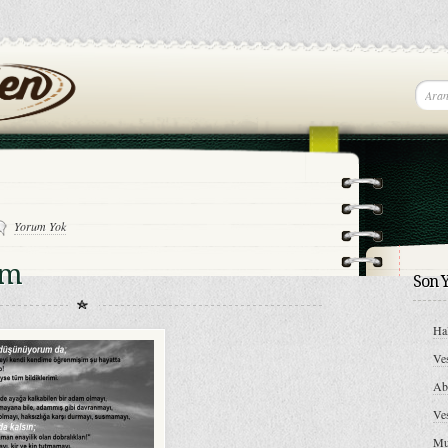
Yorum Yok
am
Son Y
Hal
Ve
A
Ve
Mu