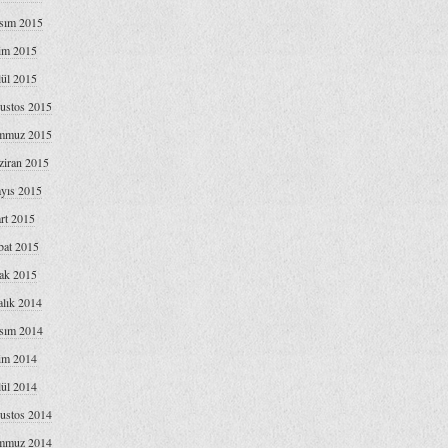
sım 2015
im 2015
lül 2015
ustos 2015
mmuz 2015
ziran 2015
yıs 2015
rt 2015
bat 2015
ak 2015
alık 2014
sım 2014
im 2014
lül 2014
ustos 2014
mmuz 2014