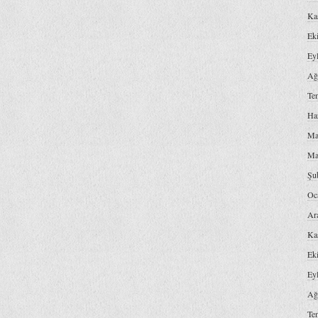
Ka
Ek
Ey
Ağ
Te
Ha
Ma
Ma
Şu
Oc
Ar
Ka
Ek
Ey
Ağ
Te