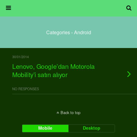
Categories ›
Android
30/01/2014
Lenovo, Google’dan Motorola
Mobility’i satın alıyor
NO RESPONSES
Back to top
Mobile
Desktop