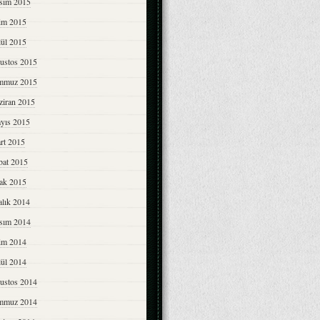
sım 2015
im 2015
lül 2015
ustos 2015
mmuz 2015
ziran 2015
yıs 2015
rt 2015
bat 2015
ak 2015
alık 2014
sım 2014
im 2014
lül 2014
ustos 2014
mmuz 2014