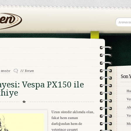
,
tavsiye
11 Yorum
Son Y
ayesi: Vespa PX150 ile
thiye
Hal
Ve
A
Uzun süredir aklımda olan,
Ve
fakat hem zaman
darlığından hem de
Mu
yeterince cesaret