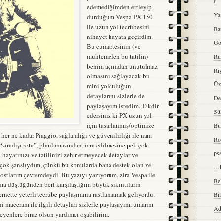
ε
edemediğimden ertleyip
Ya
durduğum Vespa PX 150
ile uzun yol tecrübesini
Ba
nihayet hayata geçirdim.
Gö
Bu cumartesinin (ve
muhtemelen bu tatilin)
Ru
benim açımdan unutulmaz
Ri
olmasını sağlayacak bu
Üzü
mini yolculuğun
detaylarını sizlerle de
De
paylaşayım istedim. Takdir
Sük
edersiniz ki PX uzun yol
için tasarlanmış/optimize
Bu 
, her ne kadar Piaggio, sağlamlığı ve güvenilirliği ile nam
Ro
 “sıradışı rota”, planlamasından, icra edilmesine pek çok
ps
ayatınızı ve tatilinizi zehir etmeyecek detaylar ve
 çok şanslıydım, çünkü bu konularda bana destek olan ve
…h
dostlarım çevremdeydi. Bu yazıyı yazıyorum, zira Vespa ile
Bel
ıma düştüğünden beri karşılaştığım büyük sıkıntıların
ternette yeterli tecrübe paylaşımına rastlamamak geliyordu.
Bi
ni maceram ile ilgili detayları sizlerle paylaşayım, umarım
Ad
eyenlere biraz olsun yardımcı oşabilirim.