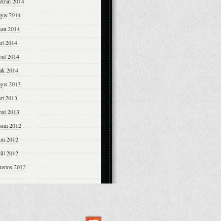
ziran 2014
yıs 2014
san 2014
rt 2014
bat 2014
ak 2014
yıs 2013
rt 2013
bat 2013
sım 2012
im 2012
lül 2012
ustos 2012