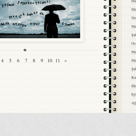
Ha
Ma
Ni
Ma
Şu
Oc
Ma
4
5
6
7
8
9
10
11
»
Ma
Şu
Ka
Ek
Ey
Ağ