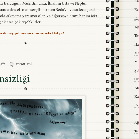
Ka
satı bulduğum Muhittin Usta, İbrahim Usta ve Neptün
unda destek olan sevgili dostum Seda’ya ve sadece gerek
Ek
ola çıkmama yardımcı olan ve diğer eşyalarımı benim için
Ey
çok ama çok teşekkürler.
Ağ
ı dönüş yoluna ve sonrasında İtalya!
Te
Ha
Ma
Ma
,
şiir
Yorum Yok
Şu
sizliği
Oc
Ar
Ka
Ek
Ey
Ağ
Te