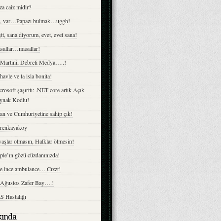
a caiz midir?
z, var…Papazı bulmak…uggh!
tt, sana diyorum, evet, evet sana!
sallar…masallar!
 Martini, Debreli Medya…..!
havle ve la isla bonita!
rosoft şaşırttı: .NET core artık Açık
ynak Kodlu!
an ve Cumhuriyetine sahip çık!
irenkayakoy
aşlar olmasın, Halklar ölmesin!
ple’ın gözü cüzdanınızda!
ce ince ambulance… Cızzt!
 Ağustos Zafer Bay….!
S Hastalığı
ında