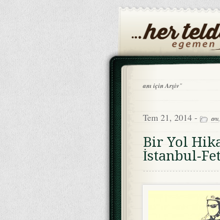
anı için Arşiv
"
Tem 21, 2014 -
anı
Bir Yol Hik
İstanbul-Fe