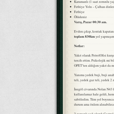
Karamanlı (1 saat zorunlu y
Fethiye Yolu – Çalhan dinlen
Fethiye
Ölüdeniz
Varış, Pazar 00:30 am.
Evden çıkıp, kontak kapatana
toplam 830km
yol yapmışı
Notlar:
Yakıt olarak PetrolOfisi kur
tercih ettim. Psikolojik mi b
OPET’ten aldığım yakıt da me
Yanıma yedek buji, buji anah
teli, yedek gaz teli, yedek 2 
İnegöl civarında Nolan N43 k
kullanılamaz hale geldi, hem
sabitledim. Tüm yol boyunca
durum ama önlem alınabilece
2 zamanlı yağ olarak Castro