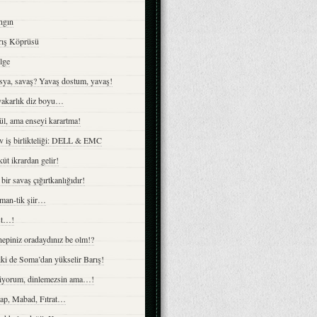
ngın
rış Köprüsü
lge
sya, savaş? Yavaş dostum, yavaş!
yakarlık diz boyu…
l, ama enseyi karartma!
v iş birlikteliği: DELL & EMC
ût ikrardan gelir!
bir savaş çığırtkanlığıdır!
man-tik şiir…
st…!
epiniz oradaydınız be olm!?
ki de Soma’dan yükselir Barış!
liyorum, dinlemezsin ama…!
ap, Mabad, Fıtrat…