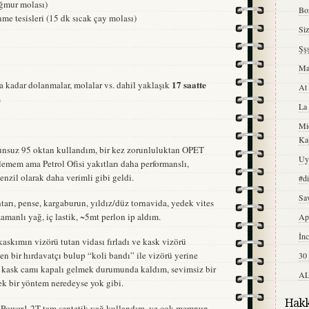
ağmur molası)
Boz
me tesisleri (15 dk sıcak çay molası)
Si
Şşş
Ma
17 saatte
 kadar dolanmalar, molalar vs. dahil yaklaşık
At
m
La 
Mic
Ka
şunsuz 95 oktan kullandım, bir kez zorunluluktan OPET
Uy
ilemem ama Petrol Ofisi yakıtları daha performanslı,
nzil olarak daha verimli gibi geldi.
#d
Sav
tarı, pense, kargaburun, yıldız/düz tornavida, yedek vites
zamanlı yağ, iç lastik, ~5mt perlon ip aldım.
Ap
İn
askımın vizörü tutan vidası fırladı ve kask vizörü
en bir hırdavatçı bulup “koli bandı” ile vizörü yerine
30
 kask camı kapalı gelmek durumunda kaldım, sevimsiz bir
AL
k bir yöntem neredeyse yok gibi.
Hakk
l Power1 2T tam sentetik yağ kullandım, ve çok memnun