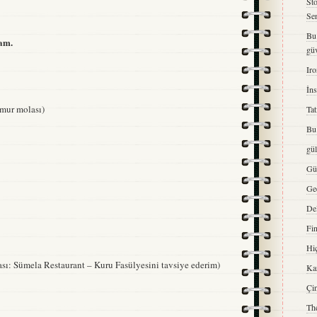
St
Se
Bu
 am.
gü
Iro
İns
ğmur molası)
Tat
Bu 
gü
Gü
Ge
De
Fi
Hiç
ı: Sümela Restaurant – Kuru Fasülyesini tavsiye ederim)
Kar
Çi
The