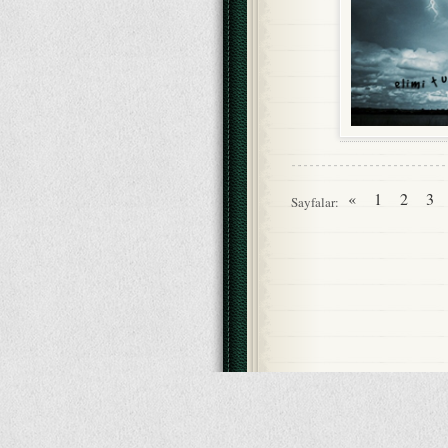
«
1
2
3
Sayfalar: