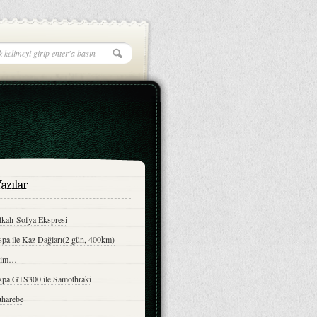
azılar
kalı-Sofya Ekspresi
spa ile Kaz Dağları(2 gün, 400km)
bim…
spa GTS300 ile Samothraki
harebe