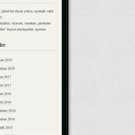
 güzel bir rüyan yoksa, uyumak vakit
r!
olojiden, siyasete, sanattan, gündeme
lden" kişisel paylaşımlar. egemen
ler
san 2019
ziran 2018
im 2017
lül 2017
im 2016
lül 2016
mmuz 2016
ziran 2016
alık 2015