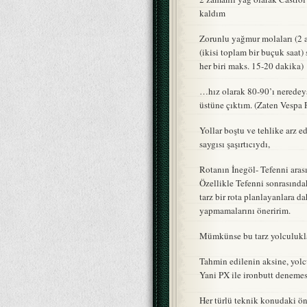
kaldım
Zorunlu yağmur molaları (2 ad
(ikisi toplam bir buçuk saat)
her biri maks. 15-20 dakika)
…hız olarak 80-90’ı neredey
üstüne çıktım. (Zaten Vespa 
Yollar boştu ve tehlike arz e
saygısı şaşırtıcıydı,
Rotanın İnegöl- Tefenni aras
Özellikle Tefenni sonrasında
tarz bir rota planlayanlara 
yapmamalarını öneririm.
Mümkünse bu tarz yolculukla
Tahmin edilenin aksine, yolc
Yani PX ile ironbutt deneme
Her türlü teknik konudaki öne