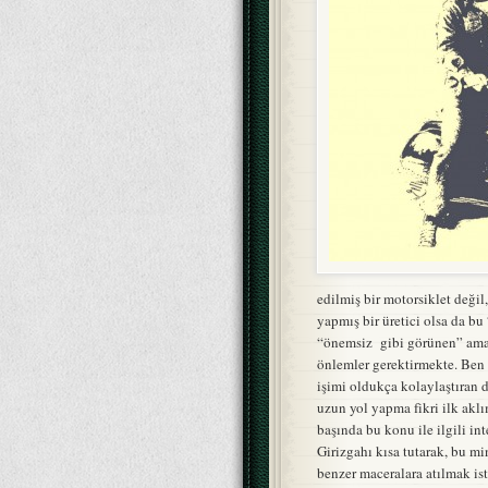
edilmiş bir motorsiklet değil
yapmış bir üretici olsa da bu
“önemsiz gibi görünen” ama h
önlemler gerektirmekte. Ben
işimi oldukça kolaylaştıran 
uzun yol yapma fikri ilk akl
başında bu konu ile ilgili in
Girizgahı kısa tutarak, bu mi
benzer maceralara atılmak ist