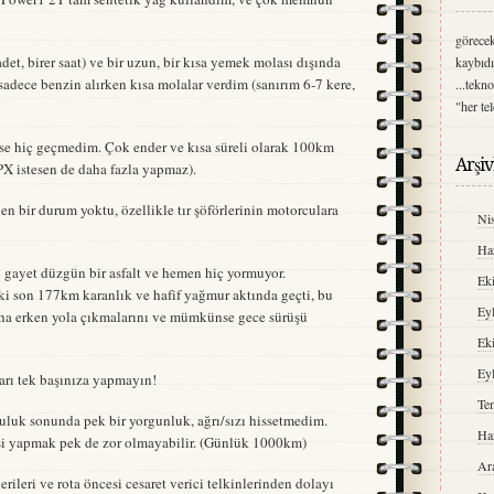
görecek
et, birer saat) ve bir uzun, bir kısa yemek molası dışında
kaybıdı
 sadece benzin alırken kısa molalar verdim (sanırım 6-7 kere,
...tekn
"her te
se hiç geçmedim. Çok ender ve kısa süreli olarak 100km
Arşiv
PX istesen de daha fazla yapmaz).
den bir durum yoktu, özellikle tır şöförlerinin motorculara
Ni
Ha
ı gayet düzgün bir asfalt ve hemen hiç yormuyor.
Ek
ki son 177km karanlık ve hafif yağmur aktında geçti, bu
Ey
daha erken yola çıkmalarını ve mümkünse gece sürüşü
Ek
Ey
rı tek başınıza yapmayın!
Te
uluk sonunda pek bir yorgunluk, ağrı/sızı hissetmedim.
Ha
si yapmak pek de zor olmayabilir. (Günlük 1000km)
Ar
rileri ve rota öncesi cesaret verici telkinlerinden dolayı