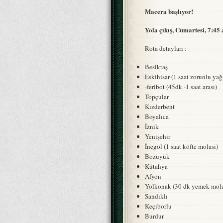
Macera başlıyor!
Yola çıkış, Cumartesi, 7:45
Rota detayları :
Besiktaş
Eskihisar-(1 saat zorunlu ya
-feribot (45dk -1 saat arası)
Topçular
Kızderbent
Boyalıca
İznik
Yenişehir
İnegöl (1 saat köfte molası)
Bozüyük
Kütahya
Afyon
Yolkonak (30 dk yemek molas
Sandıklı
Keçiborlu
Burdur