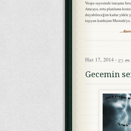
Vespa sayesinde tanışma fır
Amcaya, rota planlama konus
duyabileceğim kadar yükle y
taşıyan kardeşim Mustafa’ya 
…darıs
Haz 17, 2014 -
anı
Gecemin sen