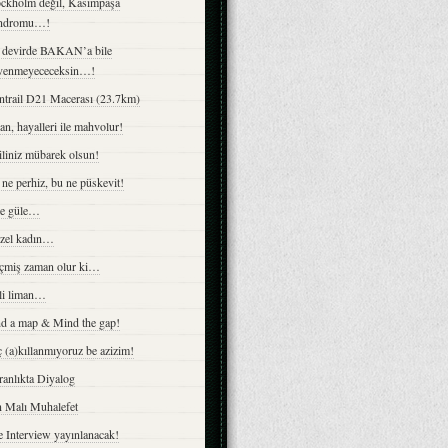
ockholm değil, Kasımpaşa
ndromu…!
 devirde BAKAN’a bile
venmeyececeksin…!
ntrail D21 Macerası (23.7km)
an, hayalleri ile mahvolur!
iliniz mübarek olsun!
ne perhiz, bu ne püskevit!
le güle…
zel kadın…
çmiş zaman olur ki…
li liman…
nd a map & Mind the gap!
 (a)kıllanmıyoruz be azizim!
anlıkta Diyalog
n Malı Muhalefet
 Interview yayınlanacak!