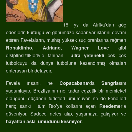
18. yy da Afrika’dan göç
edenlerin kurduğu ve günümüze kadar varlıklarını devam
ettiren Favelaların, muthiş yüksek suç oranlarına rağmen
Ronaldinho, Adriano, Wagner Love
gibi
disiplinsizlikleriyle tanınan
ultra yetenekli
pek çok
futbolcuyu da dünya futboluna kazandırmış olmaları
enterasan bir detaydır.
Favela insanı, ne
Copacabana
‘da
Sangria
sını
yudumlayıp, Brezilya’nın ne kadar egzotik bir memleket
oldugunu düşünen turistleri umursuyor, ne de kendileri
hariç sanki tüm Rio’ya kollarını açan
Reedemer
‘a
güveniyor. Sadece nefes alıp, yaşamaya çalışıyor ve
hayattan asla umudunu kesmiyor.