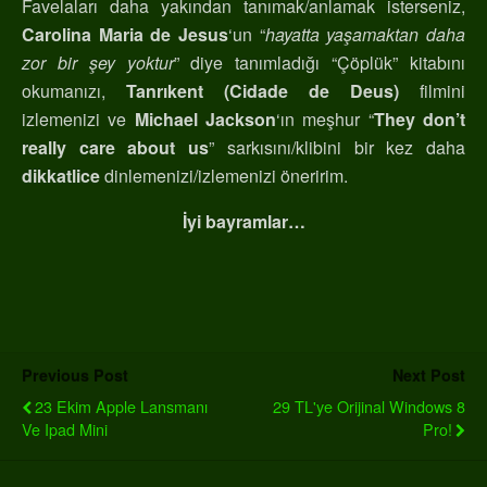
Favelaları daha yakından tanımak/anlamak isterseniz,
Carolina Maria de Jesus
‘un “
hayatta yaşamaktan daha
zor bir şey yoktur
” diye tanımladığı “Çöplük” kitabını
okumanızı,
Tanrıkent (Cidade de Deus)
filmini
izlemenizi ve
Michael Jackson
‘ın meşhur “
They don’t
really care about us
” sarkısını/klibini bir kez daha
dikkatlice
dinlemenizi/izlemenizi öneririm.
İyi bayramlar…
Previous Post
Next Post
23 Ekim Apple Lansmanı
29 TL'ye Orijinal Windows 8
Ve Ipad Mini
Pro!