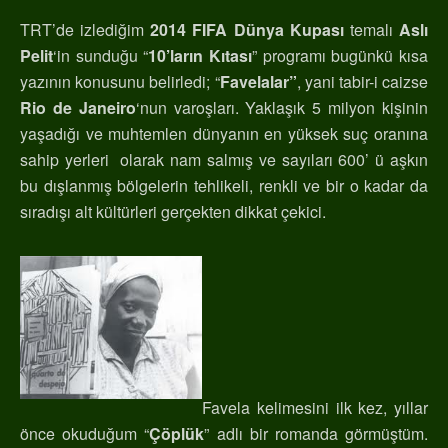
TRT’de izlediğim
2014 FIFA Dünya Kupası
temalı
Aslı
Pelit
‘in sunduğu “
10’ların Kıtası
” programı bugünkü kısa
yazının konusunu belirledi; “
Favelalar”
, yani tabir-i caizse
Rio de Janeiro
‘nun varoşları. Yaklaşık 5 milyon kişinin
yaşadığı ve muhtemlen dünyanın en yüksek suç oranına
sahip yerleri olarak nam salmış ve sayıları 600’ ü aşkın
bu dışlanmış bölgelerin tehlikeli, renkli ve bir o kadar da
sıradışı alt kültürleri gerçekten dikkat çekici.
Favela kelimesini ilk kez, yıllar
önce okuduğum “
Çöplük
” adlı bir romanda görmüştüm.