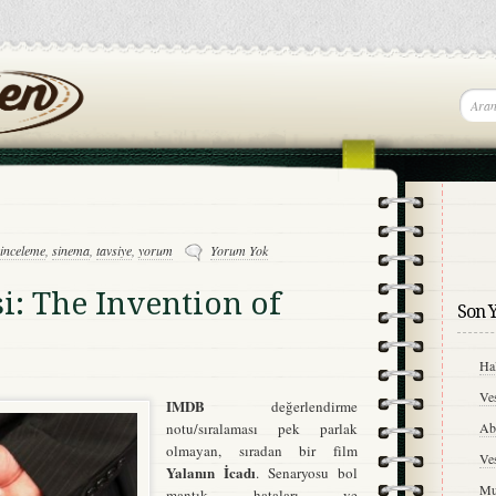
inceleme
,
sinema
,
tavsiye
,
yorum
Yorum Yok
i: The Invention of
Son Y
Hal
Ve
IMDB
değerlendirme
A
notu/sıralaması pek parlak
olmayan, sıradan bir film
Ve
Yalanın İcadı
. Senaryosu bol
Mu
mantık hataları ve