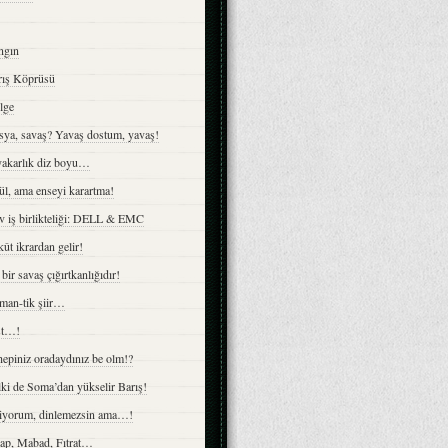
ngın
rış Köprüsü
lge
sya, savaş? Yavaş dostum, yavaş!
yakarlık diz boyu…
l, ama enseyi karartma!
v iş birlikteliği: DELL & EMC
ût ikrardan gelir!
bir savaş çığırtkanlığıdır!
man-tik şiir…
st…!
epiniz oradaydınız be olm!?
ki de Soma’dan yükselir Barış!
liyorum, dinlemezsin ama…!
ap, Mabad, Fıtrat…