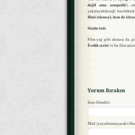
değil ama sempatik!
)…en
yakalayabileceği basitliktek
filmi izlemeyi, hem de izley
Sözün özü;
Film yağ gibi akmasa da, g
İvedik serisi
ve bu film aras
Yorum Bırakın
İsim (Gerekli)
Mail (yayınlanmayacak) (Ger