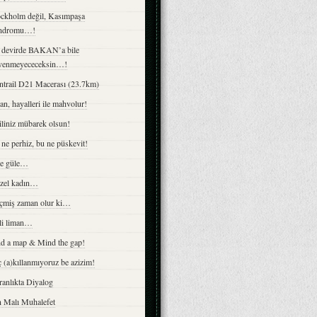
ockholm değil, Kasımpaşa
ndromu…!
 devirde BAKAN’a bile
venmeyececeksin…!
ntrail D21 Macerası (23.7km)
an, hayalleri ile mahvolur!
iliniz mübarek olsun!
ne perhiz, bu ne püskevit!
le güle…
zel kadın…
çmiş zaman olur ki…
li liman…
nd a map & Mind the gap!
 (a)kıllanmıyoruz be azizim!
anlıkta Diyalog
n Malı Muhalefet