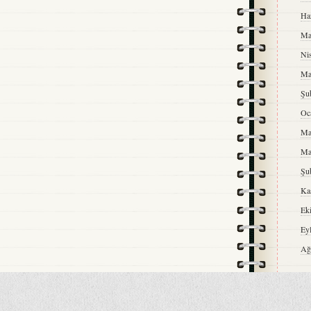
Ha
Ma
Ni
Ma
Şu
Oc
Ma
Ma
Şu
Ka
Ek
Ey
Ağ