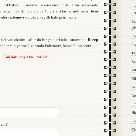
 dikkatsiz sinema seyircisinin bile film icerisinde
St
hem
i bariz mantık hataları ve tutarsızlıklar barındırması,
Se
enleri izlemeyi
oldukca keyifli hale getirmekte.
Bu
gü
Iro
Recep
ideri var efenim…olur da bir gün arkadaş ortamında
İns
ında tercih yapmak zorunda kalırsanız, bence bunu seçin….
Tat
Çok kötü değil ya…valla!
Bu 
gü
Gü
Ge
De
Fi
Hiç
Kar
ekli)
Çi