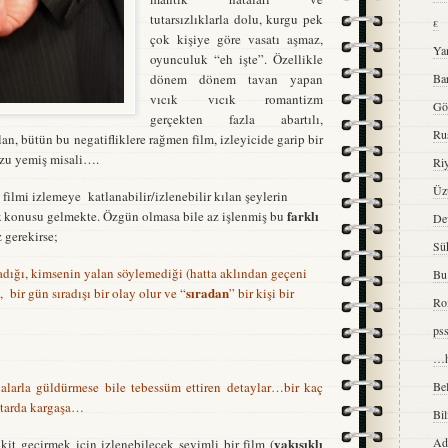
tutarsızlıklarla dolu, kurgu pek
ε
çok kişiye göre vasatı aşmaz,
Ya
oyunculuk “eh işte”. Özellikle
Ba
dönem dönem tavan yapan
vıcık vıcık romantizm
Gö
gerçekten fazla abartılı,
Ru
, bütün bu negatifliklere rağmen film, izleyicide garip bir
uzu yemiş misali….
Ri
Üzü
filmi izlemeye katlanabilir/izlenebilir kılan şeylerin
k
farklı
konusu gelmekte. Özgün olmasa bile az işlenmiş bu
De
gerekirse;
Sük
dığı, kimsenin yalan söylemediği (hatta aklından geçeni
Bu 
sıradan
 bir gün sıradışı bir olay olur ve “
” bir kişi bir
Ro
ps
…h
arla güldürmese bile tebessüm ettiren detaylar…bir kaç
Bel
tarda kargaşa…
Bi
yakışıklı
Ad
kit geçirmek icin izlenebilecek sevimli bir film (