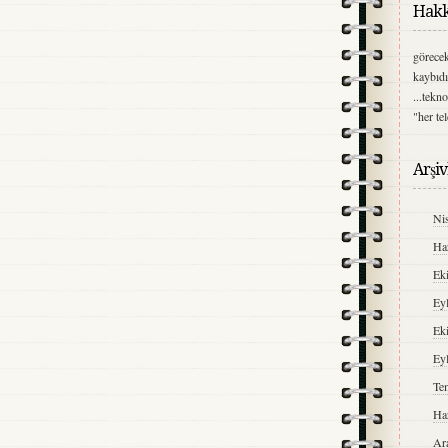
Hakk
görecek
kaybıdı
...tekn
"her te
Arşiv
Ni
Ha
Ek
Ey
Ek
Ey
Te
Ha
Ar