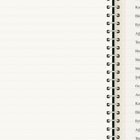
Ka
Ek
Ey
Ağ
Te
Ha
Ma
Ma
Şu
Oc
Ar
Ka
Ek
Ey
Ağ
Te