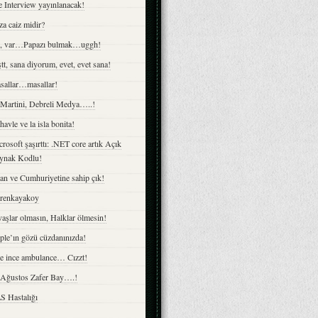
 Interview yayınlanacak!
a caiz midir?
z, var…Papazı bulmak…uggh!
tt, sana diyorum, evet, evet sana!
sallar…masallar!
 Martini, Debreli Medya…..!
havle ve la isla bonita!
rosoft şaşırttı: .NET core artık Açık
ynak Kodlu!
an ve Cumhuriyetine sahip çık!
irenkayakoy
aşlar olmasın, Halklar ölmesin!
ple’ın gözü cüzdanınızda!
ce ince ambulance… Cızzt!
 Ağustos Zafer Bay….!
S Hastalığı