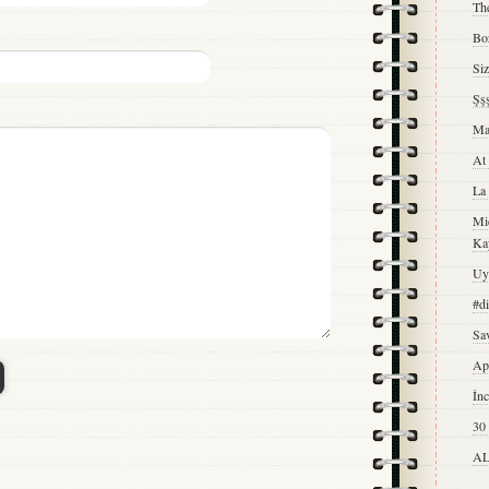
The
Boz
Si
Şşş
Ma
At
La 
Mic
Ka
Uy
#d
Sav
Ap
İn
30
AL