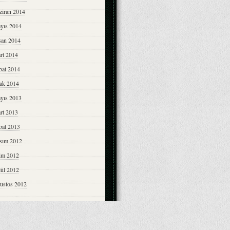
ziran 2014
yıs 2014
san 2014
rt 2014
bat 2014
ak 2014
yıs 2013
rt 2013
bat 2013
sım 2012
im 2012
lül 2012
ustos 2012