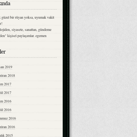
ında
 güzel bir rüyan yoksa, uyumak vakit
r!
olojiden, siyasete, sanattan, gündeme
lden" kişisel paylaşımlar. egemen
ler
san 2019
ziran 2018
im 2017
lül 2017
im 2016
lül 2016
mmuz 2016
ziran 2016
alık 2015