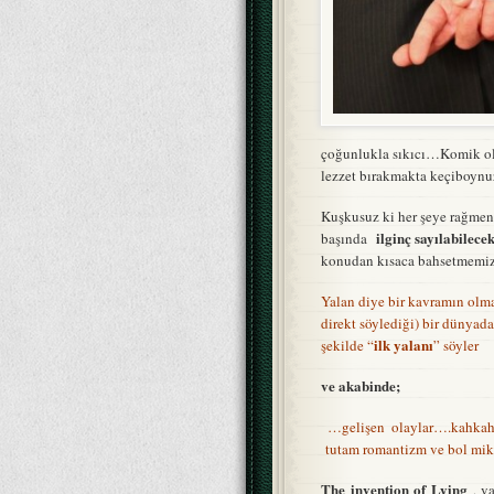
çoğunlukla sıkıcı…Komik olan
lezzet bırakmakta keçiboyn
Kuşkusuz ki her şeye rağmen 
ilginç sayılabilece
başında
konudan kısaca bahsetmemiz 
Yalan diye bir kavramın olma
direkt söylediği) bir dünyada,
ilk yalanı
şekilde “
” söyler
ve akabinde;
…gelişen olaylar….kahkahal
tutam romantizm ve bol mik
The invention of Lying
, va