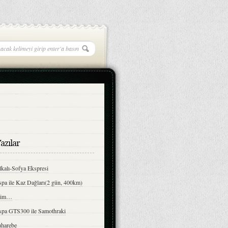
azılar
kalı-Sofya Ekspresi
spa ile Kaz Dağları(2 gün, 400km)
bim…
spa GTS300 ile Samothraki
harebe