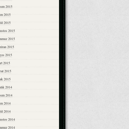
sım 2015
im 2015
lül 2015
ustos 2015
mmuz 2015
ziran 2015
yıs 2015
rt 2015
bat 2015
ak 2015
alık 2014
sım 2014
im 2014
lül 2014
ustos 2014
mmuz 2014