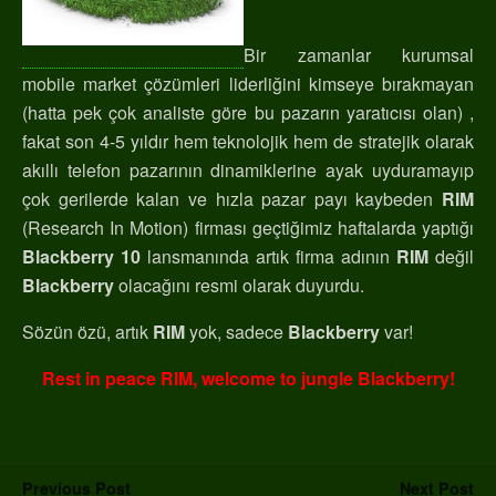
Bir zamanlar kurumsal
mobile market çözümleri liderliğini kimseye bırakmayan
(hatta pek çok analiste göre bu pazarın yaratıcısı olan) ,
fakat son 4-5 yıldır hem teknolojik hem de stratejik olarak
akıllı telefon pazarının dinamiklerine ayak uyduramayıp
çok gerilerde kalan ve hızla pazar payı kaybeden
RIM
(Research In Motion) firması geçtiğimiz haftalarda yaptığı
Blackberry 10
lansmanında artık firma adının
RIM
değil
Blackberry
olacağını resmi olarak duyurdu.
Sözün özü, artık
RIM
yok, sadece
Blackberry
var!
Rest in peace RIM, welcome to jungle Blackberry!
Previous Post
Next Post