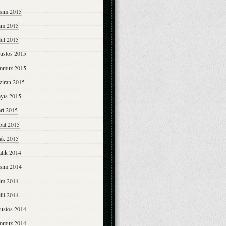
sım 2015
im 2015
lül 2015
ustos 2015
mmuz 2015
ziran 2015
yıs 2015
rt 2015
bat 2015
ak 2015
alık 2014
sım 2014
im 2014
lül 2014
ustos 2014
mmuz 2014