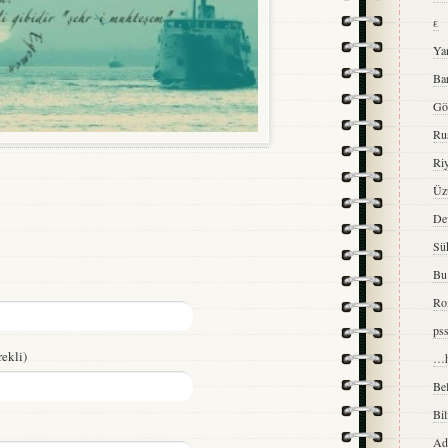
ε
Ya
Ba
Gö
Ru
Ri
Üzü
De
Sük
Bu 
Ro
ps
ekli)
…h
Bel
Bi
Ad