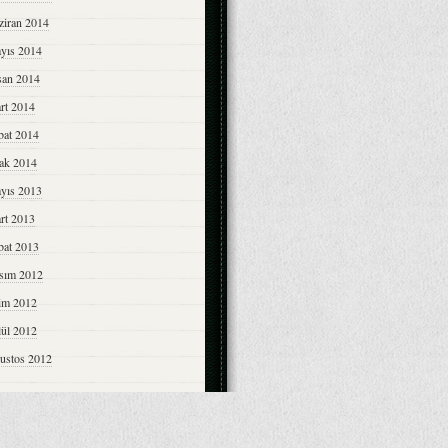
ziran 2014
yıs 2014
san 2014
rt 2014
bat 2014
ak 2014
yıs 2013
rt 2013
bat 2013
sım 2012
im 2012
lül 2012
ustos 2012