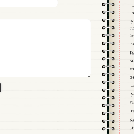
St
Se
Bu
gü
Iro
İns
Tat
Bu 
gü
Gü
Ge
De
Fi
Hiç
Kar
Çi