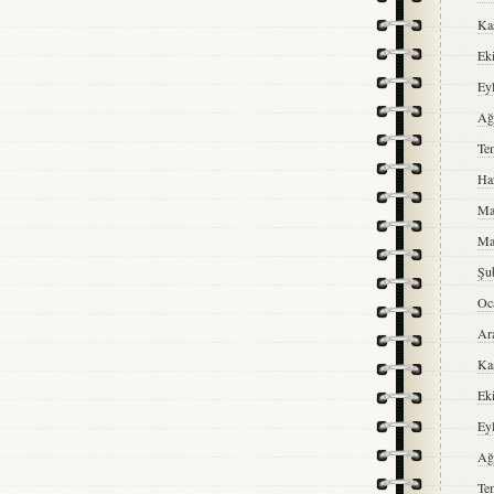
Ka
Ek
Ey
Ağ
Te
Ha
Ma
Ma
Şu
Oc
Ar
Ka
Ek
Ey
Ağ
Te