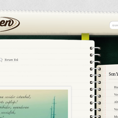
Yorum Yok
Son Y
Hal
Ve
A
Ve
Mu