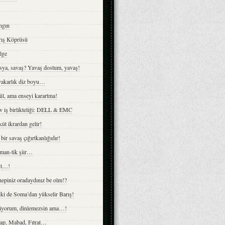
ngın
rış Köprüsü
lge
sya, savaş? Yavaş dostum, yavaş!
yakarlık diz boyu…
l, ama enseyi karartma!
v iş birlikteliği: DELL & EMC
ût ikrardan gelir!
bir savaş çığırtkanlığıdır!
man-tik şiir…
st…!
epiniz oradaydınız be olm!?
ki de Soma’dan yükselir Barış!
liyorum, dinlemezsin ama…!
ap, Mabad, Fıtrat…