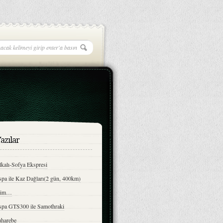
azılar
kalı-Sofya Ekspresi
spa ile Kaz Dağları(2 gün, 400km)
bim…
spa GTS300 ile Samothraki
harebe