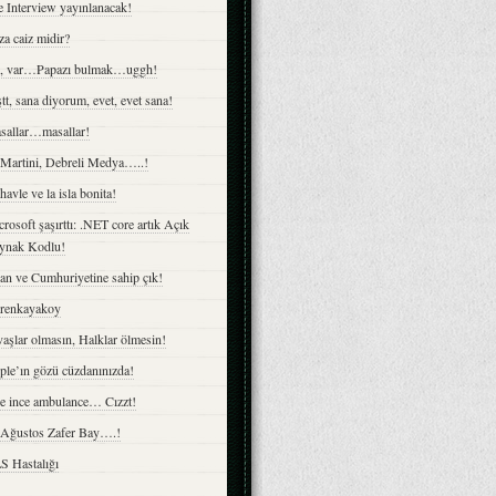
 Interview yayınlanacak!
a caiz midir?
z, var…Papazı bulmak…uggh!
tt, sana diyorum, evet, evet sana!
sallar…masallar!
 Martini, Debreli Medya…..!
havle ve la isla bonita!
rosoft şaşırttı: .NET core artık Açık
ynak Kodlu!
an ve Cumhuriyetine sahip çık!
irenkayakoy
aşlar olmasın, Halklar ölmesin!
ple’ın gözü cüzdanınızda!
ce ince ambulance… Cızzt!
 Ağustos Zafer Bay….!
S Hastalığı