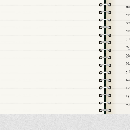
Ha
Ma
Ni
Ma
Şu
Oc
Ma
Ma
Şu
Ka
Ek
Ey
Ağ