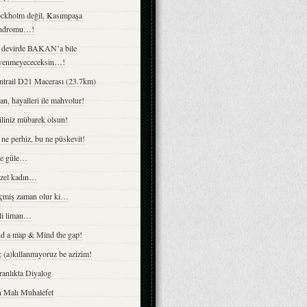
ockholm değil, Kasımpaşa
ndromu…!
 devirde BAKAN’a bile
venmeyececeksin…!
ntrail D21 Macerası (23.7km)
an, hayalleri ile mahvolur!
iliniz mübarek olsun!
ne perhiz, bu ne püskevit!
le güle…
zel kadın…
çmiş zaman olur ki…
li liman…
nd a map & Mind the gap!
 (a)kıllanmıyoruz be azizim!
anlıkta Diyalog
n Malı Muhalefet