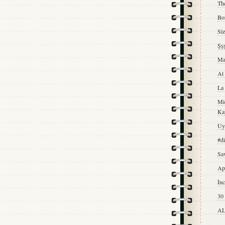
The
Boz
Si
Şşş
Ma
At
La 
Mic
Ka
Uy
#d
Sav
Ap
İn
30
AL