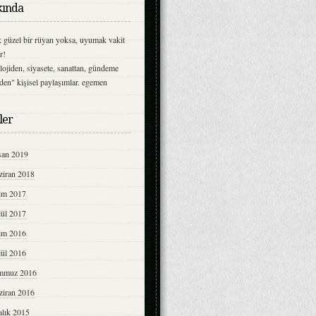
ında
 güzel bir rüyan yoksa, uyumak vakit
r!
olojiden, siyasete, sanattan, gündeme
lden" kişisel paylaşımlar. egemen
ler
san 2019
ziran 2018
im 2017
lül 2017
im 2016
lül 2016
mmuz 2016
ziran 2016
alık 2015