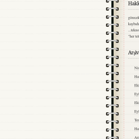
Hakk
görecek
kaybıdı
...tekn
"her te
Arşiv
Ni
Ha
Ek
Ey
Ek
Ey
Te
Ha
Ar